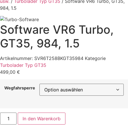
usw.
/
Turbolader Typ GT35
/ Software VR6 Turbo, GT35,
984, 1.5
Software VR6 Turbo,
GT35, 984, 1.5
Artikelnummer:
SVR6T258BKGT35984
Kategorie
Turbolader Typ GT35
499,00
€
Wegfahrsperre
Software
In den Warenkorb
VR6
Turbo,