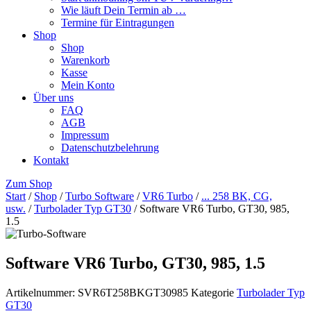
Wie läuft Dein Termin ab …
Termine für Eintragungen
Shop
Shop
Warenkorb
Kasse
Mein Konto
Über uns
FAQ
AGB
Impressum
Datenschutzbelehrung
Kontakt
Zum Shop
Start
/
Shop
/
Turbo Software
/
VR6 Turbo
/
... 258 BK, CG,
usw.
/
Turbolader Typ GT30
/ Software VR6 Turbo, GT30, 985,
1.5
Software VR6 Turbo, GT30, 985, 1.5
Artikelnummer:
SVR6T258BKGT30985
Kategorie
Turbolader Typ
GT30