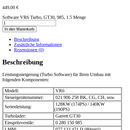
449,00
€
Software VR6 Turbo, GT30, 985, 1.5 Menge
In den Warenkorb
Beschreibung
Zusätzliche Informationen
Rezensionen (0)
Beschreibung
Leistungssteigerung (Turbo Software) für Ihren Umbau mit
folgenden Komponenten:
Modell:
VR6
Steuergerätenummer:
021 906 258 BK, CG, CH, usw.
128KW (174PS) / 140KW
Serienleistung:
(190PS)
Turbolader:
Garrett GT30
Einspritzventile:
0 280 150 985
LMM:
077 133 471 D (80mm!)