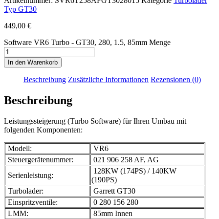
Artikelnummer:
SVR6T258AFGT3028015
Kategorie
Turbolader
Typ GT30
449,00
€
Software VR6 Turbo - GT30, 280, 1.5, 85mm Menge
In den Warenkorb
Beschreibung
Zusätzliche Informationen
Rezensionen (0)
Beschreibung
Leistungssteigerung (Turbo Software) für Ihren Umbau mit
folgenden Komponenten:
Modell:
VR6
Steuergerätenummer:
021 906 258 AF, AG
128KW (174PS) / 140KW
Serienleistung:
(190PS)
Turbolader:
Garrett GT30
Einspritzventile:
0 280 156 280
LMM:
85mm Innen