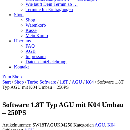
Wie läuft Dein Termin ab …
Termine für Eintragungen
Shop
Shop
Warenkorb
Kasse
Mein Konto
Über uns
FAQ
AGB
Impressum
Datenschutzbelehrung
Kontakt
Zum Shop
Start
/
Shop
/
Turbo Software
/
1.8T
/
AGU
/
K04
/ Software 1.8T
Typ AGU mit K04 Umbau – 250PS
Software 1.8T Typ AGU mit K04 Umbau
– 250PS
Artikelnummer:
SW18TAGUK04250
Kategorien
AGU
,
K04