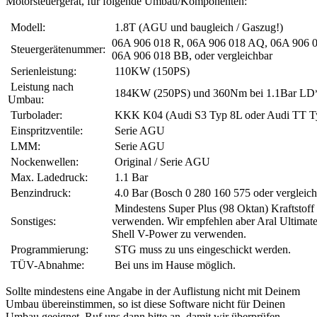
Motorsteuergerät, für folgende Umbau/Komponenten:
Modell:
1.8T (AGU und baugleich / Gaszug!)
06A 906 018 R, 06A 906 018 AQ, 06A 906 
Steuergerätenummer:
06A 906 018 BB, oder vergleichbar
Serienleistung:
110KW (150PS)
Leistung nach
184KW (250PS) und 360Nm bei 1.1Bar LD
Umbau:
Turbolader:
KKK K04 (Audi S3 Typ 8L oder Audi TT T
Einspritzventile:
Serie AGU
LMM:
Serie AGU
Nockenwellen:
Original / Serie AGU
Max. Ladedruck:
1.1 Bar
Benzindruck:
4.0 Bar (Bosch 0 280 160 575 oder vergleich
Mindestens Super Plus (98 Oktan) Kraftstoff
Sonstiges:
verwenden. Wir empfehlen aber Aral Ultimate
Shell V-Power zu verwenden.
Programmierung:
STG muss zu uns eingeschickt werden.
TÜV-Abnahme:
Bei uns im Hause möglich.
Sollte mindestens eine Angabe in der Auflistung nicht mit Deinem
Umbau übereinstimmen, so ist diese Software nicht für Deinen
Umbau geeignet. Ruf uns dann bitte an, damit wir überprüfen