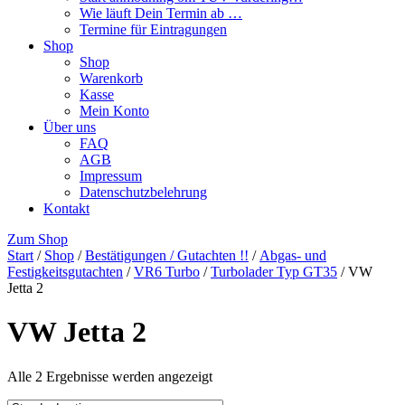
Wie läuft Dein Termin ab …
Termine für Eintragungen
Shop
Shop
Warenkorb
Kasse
Mein Konto
Über uns
FAQ
AGB
Impressum
Datenschutzbelehrung
Kontakt
Zum Shop
Start
/
Shop
/
Bestätigungen / Gutachten !!
/
Abgas- und
Festigkeitsgutachten
/
VR6 Turbo
/
Turbolader Typ GT35
/ VW
Jetta 2
VW Jetta 2
Alle 2 Ergebnisse werden angezeigt