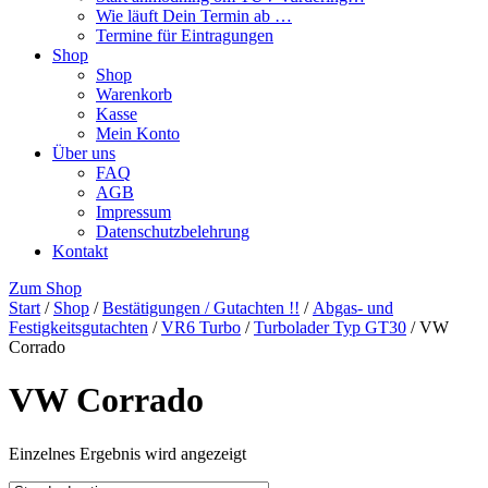
Wie läuft Dein Termin ab …
Termine für Eintragungen
Shop
Shop
Warenkorb
Kasse
Mein Konto
Über uns
FAQ
AGB
Impressum
Datenschutzbelehrung
Kontakt
Zum Shop
Start
/
Shop
/
Bestätigungen / Gutachten !!
/
Abgas- und
Festigkeitsgutachten
/
VR6 Turbo
/
Turbolader Typ GT30
/ VW
Corrado
VW Corrado
Einzelnes Ergebnis wird angezeigt